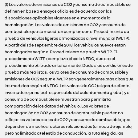
(1) Los valores de emisiones de CO2 y consumo de combustible se
definen en base a ensayos oficiales de acuerdo con las
disposiciones aplicables vigentes en el momento de la
homologación. Los valores de emisiones de CO2 y consumo de
combustible que se muestran cumplen con el Procedimiento de
prueba de vehículos ligeros armonizados a nivel mundial (WLTP).
A partir del 1 de septiembre de 2018, los vehículos nuevos están
homologados según el Procedimiento de prueba WLTP. El
procedimiento WLTP reemplaza el ciclo NEDC, que era el
procedimiento utilizado anteriormente. Dadas las condiciones de
prueba más realistas, los valores de consumo de combustible y
emisiones de CO2 según el WLTP son generalmente más altas que
las medidas según el NEDC. Los valores de CO2 (el gas de efecto
invernadero principal responsable del calentamiento global) y el
consumo de combustible se muestran para permitir la
comparación de los datos del vehículo. Los valores de
homologación de CO2 y consumo de combustible pueden no
reflejar los valores reales de CO2 y consumo de combustible, que
dependen de muchos factores relacionados (a modo de ejemplo,
pero no limitado a) el estilo de conducción, la ruta elegida, las