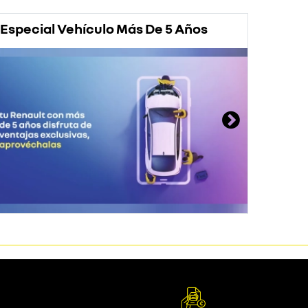
Especial Vehículo Más De 5 Años
Prom
Rena