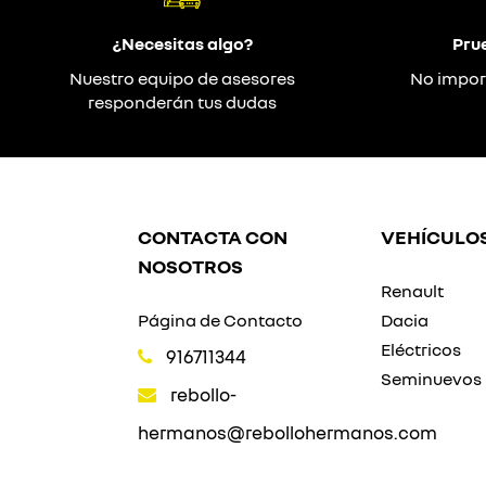
¿Necesitas algo?
Pru
Nuestro equipo de asesores
No impor
responderán tus dudas
CONTACTA CON
VEHÍCULO
NOSOTROS
Renault
Página de Contacto
Dacia
Eléctricos
916711344
Seminuevos
rebollo-
hermanos@rebollohermanos.com