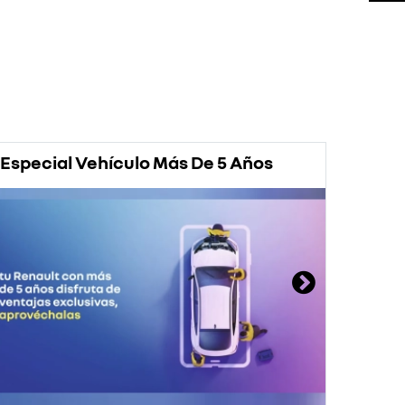
Especial Vehículo Más De 5 Años
Prom
Rena